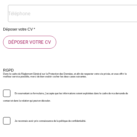
Déposer votre CV *
DÉPOSER VOTRE CV
RGPD
Dans le cadre du Règlement Général sur la Protection des Données, et afin de respecter votre vie privée, et vous offrir le
meilleur service possible, merci de bien vouloir cocher les deux cases suivantes.
En soumettant ce formulaire, j'accepte que les informations soient exploitées dans le cadre de ma demande de
contact et dans la relation qui peut en découler.
Je reconnais avoir pris connaissance de la politique de confidentialité.